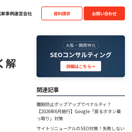
成果事例
運営会社
資料請求
お問い合わせ
大阪・関西特化
SEOコンサルティング
く解
詳細はこちら
→
関連記事
離脱防止ポップアップでペナルティ？
【2026年6月施行】Google「戻るボタン乗
っ取り」対策
サイトリニューアルのSEO対策！失敗しない