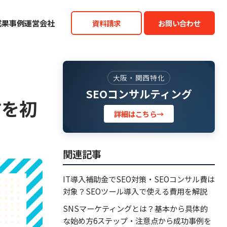
成果事例
運営会社
資料請求
お問い合わせ
大阪・関西特化
SEOコンサルティング
方を初
詳細はこちら
→
関連記事
IT導入補助金でSEO対策・SEOコンサル費は
対象？SEOツール導入で使える費用を解説
SNSマーケティングとは？基本から具体的
な始め方6ステップ・注意点から成功事例を