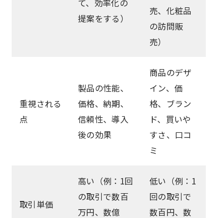
て、効率化の
売、化粧品
提案をする）
の訪問販
売）
商品のデザ
製品の性能、
イン、価
重視される
価格、納期、
格、ブラン
点
信頼性、導入
ド、買いや
後の効果
すさ、口コ
ミ
高い（例：1回
低い（例：1
の取引で数百
回の取引で
取引単価
万円、数億
数百円、数