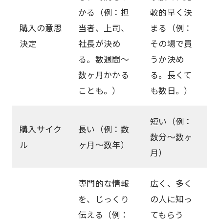
かる（例：担
較的早く決
購入の意思
当者、上司、
まる（例：
決定
社長が決め
その場で買
る。数週間～
うか決め
数ヶ月かかる
る。長くて
ことも。）
も数日。）
短い（例：
購入サイク
長い（例：数
数分～数ヶ
ル
ヶ月～数年）
月）
専門的な情報
広く、多く
を、じっくり
の人に知っ
伝える（例：
てもらう