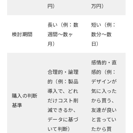
円）
万円）
長い（例：数
短い（例：
検討期間
週間～数ヶ
数分～数
月）
日）
感情的・直
合理的・論理
感的（例：
的（例：製品
デザインが
導入で、どれ
気に入った
購入の判断
だけコスト削
から買う、
基準
減できるか、
友達が良い
データに基づ
と言ってい
いて判断）
たから買