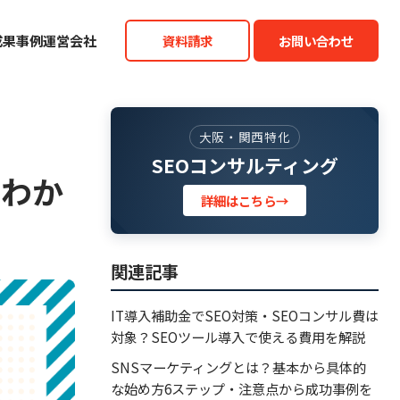
成果事例
運営会社
資料請求
お問い合わせ
大阪・関西特化
SEOコンサルティング
をわか
詳細はこちら
→
関連記事
IT導入補助金でSEO対策・SEOコンサル費は
対象？SEOツール導入で使える費用を解説
SNSマーケティングとは？基本から具体的
な始め方6ステップ・注意点から成功事例を