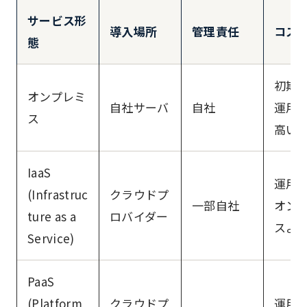
サービス形
導入場所
管理責任
コス
態
初期
オンプレミ
自社サーバ
自社
運用
ス
高い
IaaS
運用
(Infrastruc
クラウドプ
一部自社
オン
ture as a
ロバイダー
スよ
Service)
PaaS
(Platform
クラウドプ
運用