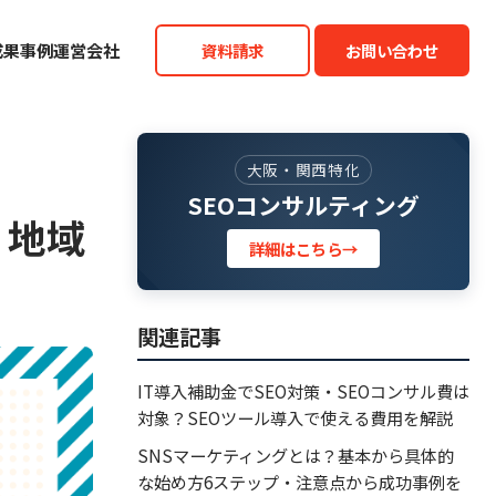
成果事例
運営会社
資料請求
お問い合わせ
大阪・関西特化
SEOコンサルティング
、地域
詳細はこちら
→
関連記事
IT導入補助金でSEO対策・SEOコンサル費は
対象？SEOツール導入で使える費用を解説
SNSマーケティングとは？基本から具体的
な始め方6ステップ・注意点から成功事例を