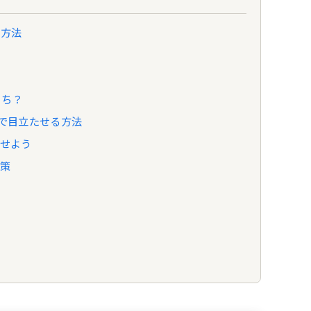
る方法
っち？
eで目立たせる方法
させよう
対策