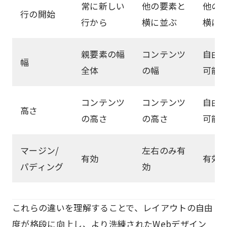
常に新しい
他の要素と
他の
行の開始
行から
横に並ぶ
横に
親要素の幅
コンテンツ
自由
幅
全体
の幅
可能
コンテンツ
コンテンツ
自由
高さ
の高さ
の高さ
可能
マージン/
左右のみ有
有効
有効
パディング
効
これらの違いを理解することで、レイアウトの自由
度が格段に向上し、より洗練されたWebデザイン