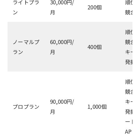
ライトプラ
30,000円/
順位
200個
ン
月
競合
順位
ノーマルプ
60,000円/
競合
400個
ラン
月
キー
発掘
順位
競合
90,000円/
キー
プロプラン
1,000個
月
発掘
ート
API