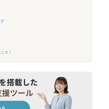
ップ
導こう！