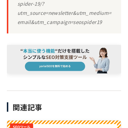
spider-19/?
utm_source=newsletter&utm_medium=
email&utm_campaign=seospider19
関連記事
SEOツール